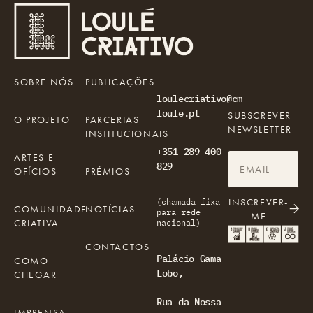
SOBRE NÓS
PUBLICAÇÕES
loulecriativo@cm-
loule.pt
SUBSCREVER
O PROJETO
PARCERIAS
NEWSLETTER
INSTITUCIONAIS
+351 289 400
ARTES E
829
OFÍCIOS
PRÉMIOS
INSCREVER-
(chamada fixa
COMUNIDADE
NOTÍCIAS
para rede
ME
CRIATIVA
nacional)
CONTACTOS
Palácio Gama
COMO
Lobo,
CHEGAR
Rua da Nossa
IMPRENSA