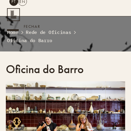
PT
EN
PESQUISAR
FECHAR
Home
Rede de Oficinas
PT
EN
Oficina do Barro
Turismo Criativo
Rede de Oficinas
Design Lab
Oficina do Barro
Formação
Residências Criativas
Projetos
A Acontecer
Montra
Sobre Nós
Contactos