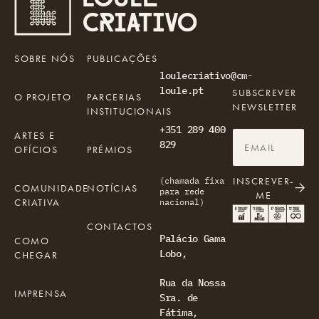
SOBRE NÓS
PUBLICAÇÕES
loulecriativo@cm-
loule.pt
SUBSCREVER
O PROJETO
PARCERIAS
NEWSLETTER
INSTITUCIONAIS
+351 289 400
ARTES E
829
OFÍCIOS
PRÉMIOS
INSCREVER-
(chamada fixa
COMUNIDADE
NOTÍCIAS
para rede
ME
CRIATIVA
nacional)
CONTACTOS
Palácio Gama
COMO
Lobo,
CHEGAR
Rua da Nossa
IMPRENSA
Sra. de
Fátima,