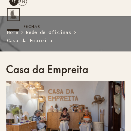
PT
EN
PESQUISAR
FECHAR
Home
Rede de Oficinas
PT
EN
Casa da Empreita
Turismo Criativo
Rede de Oficinas
Design Lab
Casa da Empreita
Formação
Residências Criativas
Projetos
A Acontecer
Montra
Sobre Nós
Contactos