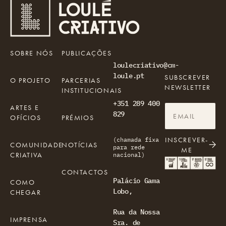
SOBRE NÓS
PUBLICAÇÕES
loulecriativo@cm-
loule.pt
SUBSCREVER
O PROJETO
PARCERIAS
NEWSLETTER
INSTITUCIONAIS
+351 289 400
ARTES E
829
OFÍCIOS
PRÉMIOS
INSCREVER-
(chamada fixa
COMUNIDADE
NOTÍCIAS
para rede
ME
CRIATIVA
nacional)
CONTACTOS
Palácio Gama
COMO
Lobo,
CHEGAR
Rua da Nossa
IMPRENSA
Sra. de