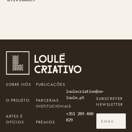
SOBRE NÓS
PUBLICAÇÕES
loulecriativo@cm-
loule.pt
SUBSCREVER
O PROJETO
PARCERIAS
NEWSLETTER
INSTITUCIONAIS
+351 289 400
ARTES E
829
OFÍCIOS
PRÉMIOS