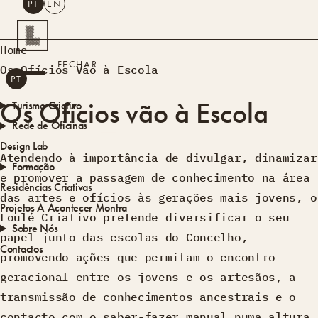
PT
EN
PESQUISAR
Home
FECHAR
Os Ofícios Vão à Escola
PT
EN
Os Ofícios vão à Escola
Turismo Criativo
Rede de Oficinas
Design Lab
Atendendo à importância de divulgar, dinamizar
Formação
e promover a passagem de conhecimento na área
Residências Criativas
das artes e ofícios às gerações mais jovens, o
Projetos
A Acontecer
Montra
Loulé Criativo pretende diversificar o seu
Sobre Nós
papel junto das escolas do Concelho,
Contactos
promovendo ações que permitam o encontro
geracional entre os jovens e os artesãos, a
transmissão de conhecimentos ancestrais e o
contacto com o saber-fazer manual numa altura