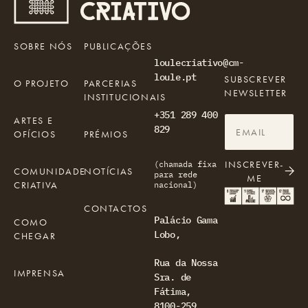
SOBRE NÓS
PUBLICAÇÕES
loulecriativo@cm-
loule.pt
SUBSCREVER
O PROJETO
PARCERIAS
NEWSLETTER
INSTITUCIONAIS
+351 289 400
ARTES E
829
OFÍCIOS
PRÉMIOS
INSCREVER-
(chamada fixa
COMUNIDADE
NOTÍCIAS
para rede
ME
CRIATIVA
nacional)
CONTACTOS
Palácio Gama
COMO
Lobo,
CHEGAR
Rua da Nossa
IMPRENSA
Sra. de
Fátima,
8100-259