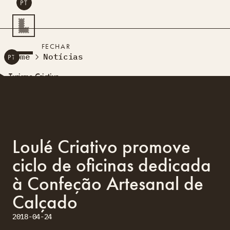
PT
PESQUISAR
FECHAR
Home
Notícias
PT
Turismo Criativo
Rede de Oficinas
Design Lab
Formação
Residências Criativas
Loulé Criativo promove
Projetos
A Acontecer
Montra
ciclo de oficinas dedicada
Sobre Nós
à Confeção Artesanal de
Contactos
Calçado
2018-04-24