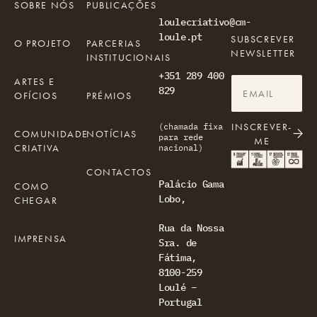
SOBRE NÓS
PUBLICAÇÕES
loulecriativo@cm-
loule.pt
SUBSCREVER
O PROJETO
PARCERIAS
NEWSLETTER
INSTITUCIONAIS
+351 289 400
ARTES E
829
OFÍCIOS
PRÉMIOS
INSCREVER-
(chamada fixa
COMUNIDADE
NOTÍCIAS
para rede
ME
CRIATIVA
nacional)
CONTACTOS
Palácio Gama
COMO
Lobo,
CHEGAR
Rua da Nossa
IMPRENSA
Sra. de
Fátima,
8100-259
Loulé –
Portugal