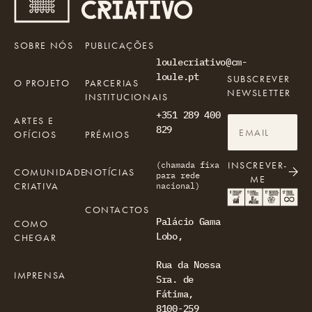
SOBRE NÓS
PUBLICAÇÕES
loulecriativo@cm-
loule.pt
SUBSCREVER
O PROJETO
PARCERIAS
NEWSLETTER
INSTITUCIONAIS
+351 289 400
ARTES E
829
OFÍCIOS
PRÉMIOS
INSCREVER-
(chamada fixa
COMUNIDADE
NOTÍCIAS
para rede
ME
CRIATIVA
nacional)
CONTACTOS
Palácio Gama
COMO
Lobo,
CHEGAR
Rua da Nossa
IMPRENSA
Sra. de
Fátima,
8100-259