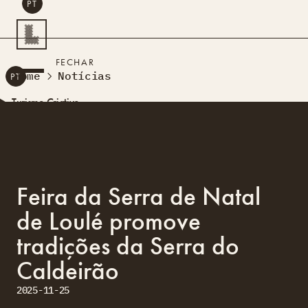
PT
PESQUISAR
FECHAR
Home
Notícias
PT
Turismo Criativo
Rede de Oficinas
Design Lab
Formação
Residências Criativas
Feira da Serra de Natal
Projetos
A Acontecer
Montra
de Loulé promove
Sobre Nós
tradições da Serra do
Contactos
Caldeirão
2025-11-25