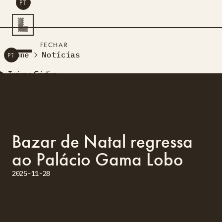
PT
PESQUISAR
FECHAR
Home
Notícias
PT
Turismo Criativo
Rede de Oficinas
Design Lab
Formação
Residências Criativas
Bazar de Natal regressa
Projetos
A Acontecer
Montra
ao Palácio Gama Lobo
Sobre Nós
Contactos
2025-11-28