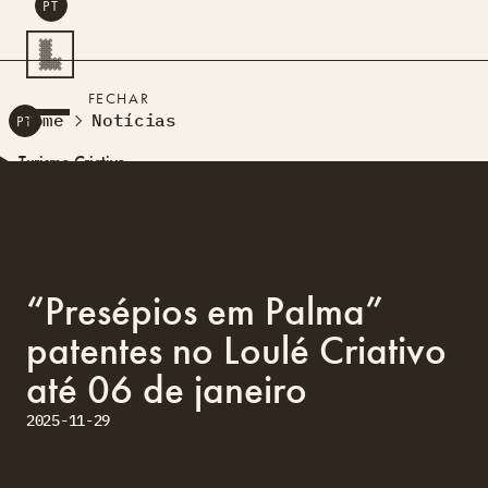
PT
PESQUISAR
FECHAR
Home
Notícias
PT
Turismo Criativo
Rede de Oficinas
Design Lab
Formação
Residências Criativas
“Presépios em Palma”
Projetos
A Acontecer
Montra
patentes no Loulé Criativo
Sobre Nós
até 06 de janeiro
Contactos
2025-11-29