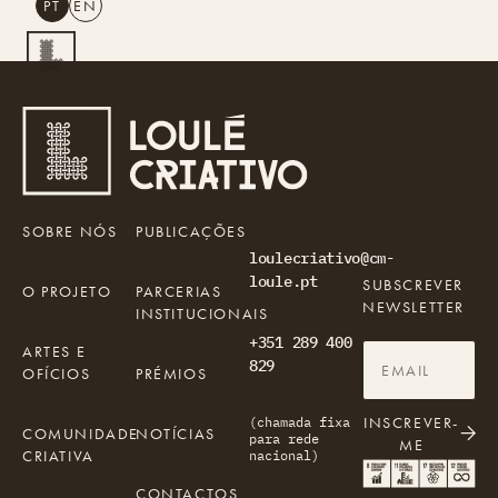
PT
EN
PESQUISAR
FECHAR
PT
EN
Turismo Criativo
Rede de Oficinas
Design Lab
SOBRE NÓS
PUBLICAÇÕES
loulecriativo@cm-
Formação
loule.pt
SUBSCREVER
O PROJETO
PARCERIAS
Residências Criativas
NEWSLETTER
INSTITUCIONAIS
Projetos
A Acontecer
Montra
+351 289 400
ARTES E
Sobre Nós
829
OFÍCIOS
PRÉMIOS
Contactos
INSCREVER-
(chamada fixa
COMUNIDADE
NOTÍCIAS
para rede
ME
CRIATIVA
nacional)
CONTACTOS