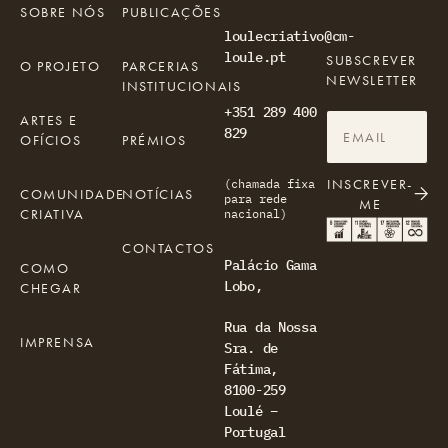
SOBRE NÓS
PUBLICAÇÕES
loulecriativo@cm-
loule.pt
SUBSCREVER
O PROJETO
PARCERIAS
NEWSLETTER
INSTITUCIONAIS
+351 289 400
ARTES E
829
OFÍCIOS
PRÉMIOS
INSCREVER-
(chamada fixa
COMUNIDADE
NOTÍCIAS
para rede
ME
CRIATIVA
nacional)
CONTACTOS
Palácio Gama
COMO
Lobo,
CHEGAR
Rua da Nossa
IMPRENSA
Sra. de
Fátima,
8100-259
Loulé –
Portugal