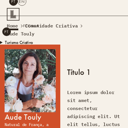
PT
EN
PESQUISAR
Home
Comunidade Criativa
FECHAR
PT
EN
Aude Touly
Turismo Criativo
Rede de Oficinas
Design Lab
Formação
Título 1
Residências Criativas
Projetos
A Acontecer
Montra
Sobre Nós
Lorem ipsum dolor
Contactos
sit amet,
consectetur
Aude Touly
adipiscing elit. Ut
elit tellus, luctus
Natural de França, a