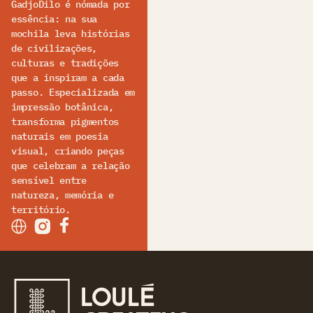
GadjoDilo é nómada por
essência: na sua
mochila leva histórias
de civilizações,
culturas e tradições
que a inspiram a cada
passo. Especializada em
impressão botânica,
transforma pigmentos
naturais em poesia
visual, criando peças
que celebram a relação
sensível entre
natureza, memória e
território.