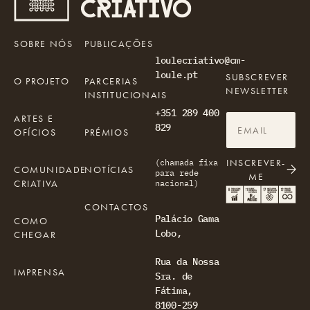
SOBRE NÓS
PUBLICAÇÕES
loulecriativo@cm-
loule.pt
SUBSCREVER
O PROJETO
PARCERIAS
NEWSLETTER
INSTITUCIONAIS
+351 289 400
ARTES E
829
OFÍCIOS
PRÉMIOS
INSCREVER-
(chamada fixa
COMUNIDADE
NOTÍCIAS
para rede
ME
CRIATIVA
nacional)
CONTACTOS
Palácio Gama
COMO
Lobo,
CHEGAR
Rua da Nossa
IMPRENSA
Sra. de
Fátima,
8100-259