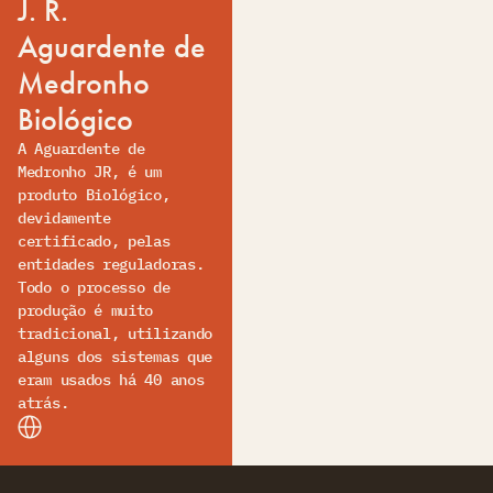
J. R.
Aguardente de
Medronho
Biológico
A Aguardente de
Medronho JR, é um
produto Biológico,
devidamente
certificado, pelas
entidades reguladoras.
Todo o processo de
produção é muito
tradicional, utilizando
alguns dos sistemas que
eram usados há 40 anos
atrás.