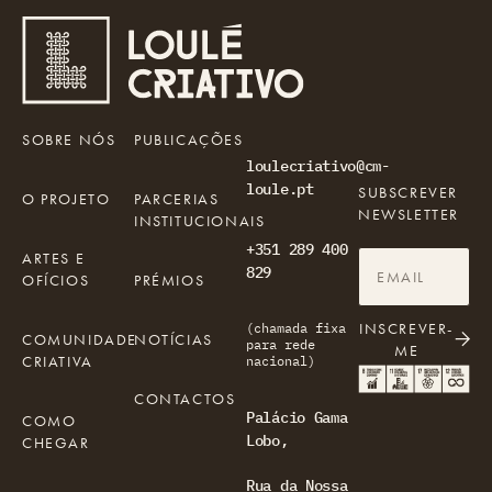
SOBRE NÓS
PUBLICAÇÕES
loulecriativo@cm-
loule.pt
SUBSCREVER
O PROJETO
PARCERIAS
NEWSLETTER
INSTITUCIONAIS
+351 289 400
ARTES E
829
OFÍCIOS
PRÉMIOS
INSCREVER-
(chamada fixa
COMUNIDADE
NOTÍCIAS
para rede
ME
CRIATIVA
nacional)
CONTACTOS
Palácio Gama
COMO
Lobo,
CHEGAR
Rua da Nossa