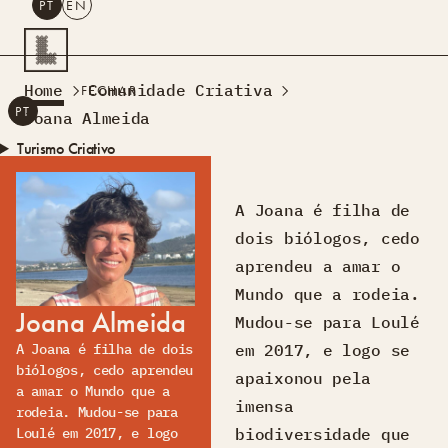
PT
EN
PESQUISAR
Home
Comunidade Criativa
FECHAR
PT
EN
Joana Almeida
Turismo Criativo
Rede de Oficinas
Design Lab
A Joana é filha de
Formação
dois biólogos, cedo
Residências Criativas
aprendeu a amar o
Projetos
A Acontecer
Montra
Mundo que a rodeia.
Joana Almeida
Sobre Nós
Mudou-se para Loulé
Contactos
em 2017, e logo se
A Joana é filha de dois
biólogos, cedo aprendeu
apaixonou pela
a amar o Mundo que a
imensa
rodeia. Mudou-se para
biodiversidade que
Loulé em 2017, e logo