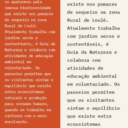
se apaixonou pela
existe nos pomares
imensa biodiversidade
de sequeiro na zona
que existe nos pomares
Rural de Loulé.
de sequeiro na zona
Rural de Loulé.
Atualmente trabalha
Atualmente trabalha com
com jardins secos e
jardins secos e
sustentáveis, é
sustentáveis, é Guia da
Natureza e colabora com
Guia da Natureza e
atividades de educação
colabora com
ambiental em
atividades de
voluntariado. Os
passeios permitem que
educação ambiental
os visitantes sintam o
em voluntariado. Os
equilíbrio que existe
passeios permitem
entre ecossistemas
naturais e produção
que os visitantes
para consumo humano,
sintam o equilíbrio
quando se trabalha em
que existe entre
sintonia com o meio
envolvente.
ecossistemas