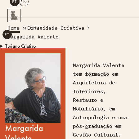
PT
EN
PESQUISAR
Home
Comunidade Criativa
FECHAR
PT
EN
Margarida Valente
Turismo Criativo
Rede de Oficinas
Design Lab
Margarida Valente
Formação
tem formação em
Residências Criativas
Arquitetura de
Projetos
A Acontecer
Montra
Interiores,
Sobre Nós
Restauro e
Contactos
Mobiliário, em
Antropologia e uma
Margarida
pós-graduação em
Gestão Cultural.
Valente