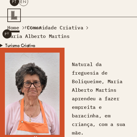
PT
EN
PESQUISAR
Home
Comunidade Criativa
FECHAR
PT
EN
Maria Alberto Martins
Turismo Criativo
Rede de Oficinas
Design Lab
Natural da
Formação
freguesia de
Residências Criativas
Boliqueime, Maria
Projetos
A Acontecer
Montra
Alberto Martins
Sobre Nós
aprendeu a fazer
Contactos
empreita e
baracinha, em
criança, com a sua
mãe.