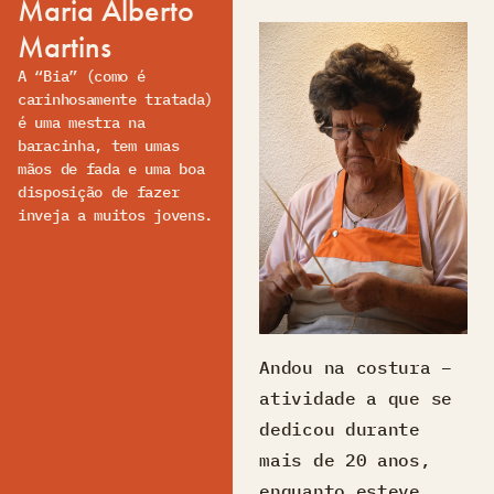
Maria Alberto
Martins
A “Bia” (como é
carinhosamente tratada)
é uma mestra na
baracinha, tem umas
mãos de fada e uma boa
disposição de fazer
inveja a muitos jovens.
Andou na costura –
atividade a que se
dedicou durante
mais de 20 anos,
enquanto esteve