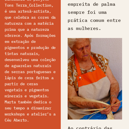
empreita de palma
Tons Terra_Collection,
é uma artesã-artista,
sempre foi uma
que celebra as cores da
prática comum entre
natureza com a matéria
as mulheres.
prima que a natureza
oferece. Após formações
em extração de
pigmentos e produção de
tintas naturais,
desenvolveu uma coleção
de aguarelas naturais
de serras portuguesas e
lápis de cera feitos a
partir de ceras
vegetais e pigmentos
minerais e vegetais.
Marta também dedica o
seu tempo a dinamizar
workshops e atelier’s a
Céu Aberto.
Ao contrário das