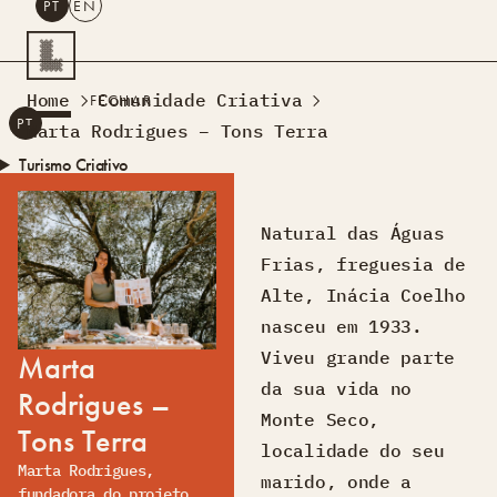
PT
EN
PESQUISAR
Home
Comunidade Criativa
FECHAR
PT
EN
Marta Rodrigues – Tons Terra
Turismo Criativo
Rede de Oficinas
Design Lab
Natural das Águas
Formação
Frias, freguesia de
Residências Criativas
Alte, Inácia Coelho
Projetos
A Acontecer
Montra
nasceu em 1933.
Sobre Nós
Viveu grande parte
Marta
Contactos
da sua vida no
Rodrigues –
Monte Seco,
Tons Terra
localidade do seu
Marta Rodrigues,
marido, onde a
fundadora do projeto