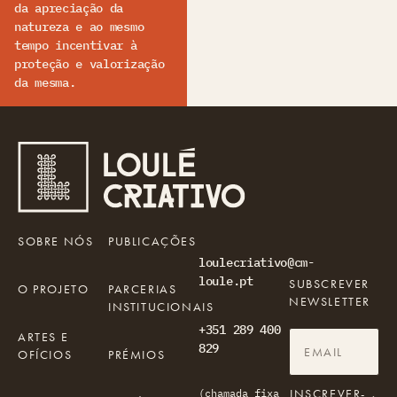
da apreciação da
natureza e ao mesmo
tempo incentivar à
proteção e valorização
da mesma.
SOBRE NÓS
PUBLICAÇÕES
loulecriativo@cm-
loule.pt
SUBSCREVER
O PROJETO
PARCERIAS
NEWSLETTER
INSTITUCIONAIS
+351 289 400
ARTES E
829
OFÍCIOS
PRÉMIOS
INSCREVER-
(chamada fixa