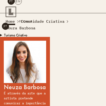
PT
EN
PESQUISAR
Home
Comunidade Criativa
FECHAR
PT
EN
Neuza Barbosa
Turismo Criativo
Rede de Oficinas
Design Lab
Formação
Residências Criativas
Projetos
A Acontecer
Montra
Sobre Nós
Contactos
Neuza Barbosa
É através da arte que a
artista pretende
comunicar a importância