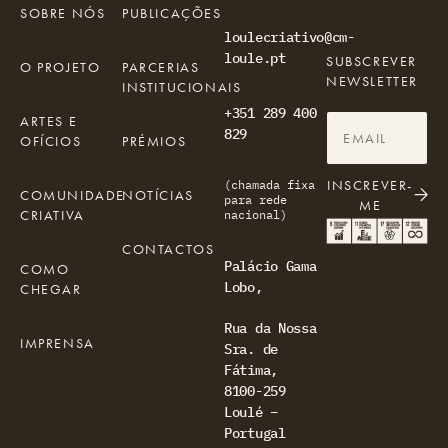
SOBRE NÓS
PUBLICAÇÕES
loulecriativo@cm-
loule.pt
SUBSCREVER
O PROJETO
PARCERIAS
NEWSLETTER
INSTITUCIONAIS
+351 289 400
ARTES E
829
OFÍCIOS
PRÉMIOS
INSCREVER-
(chamada fixa
COMUNIDADE
NOTÍCIAS
para rede
ME
CRIATIVA
nacional)
CONTACTOS
Palácio Gama
COMO
Lobo,
CHEGAR
Rua da Nossa
IMPRENSA
Sra. de
Fátima,
8100-259
Loulé –
Portugal