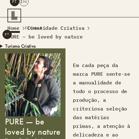
PT
EN
PESQUISAR
Home
Comunidade Criativa
FECHAR
PT
EN
PURE — be loved by nature
Turismo Criativo
Rede de Oficinas
Design Lab
Em cada peça da
Formação
marca PURE sente-se
Residências Criativas
a manualidade de
Projetos
A Acontecer
Montra
todo o processo de
Sobre Nós
produção, a
Contactos
criteriosa seleção
das matérias
PURE — be
primas, a atenção à
loved by nature
delicadeza e ao