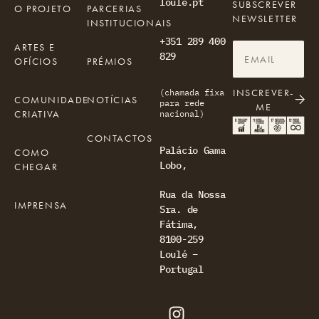
loule.pt
SUBSCREVER
O PROJETO
PARCERIAS
NEWSLETTER
INSTITUCIONAIS
+351 289 400
ARTES E
829
OFÍCIOS
PRÉMIOS
INSCREVER-
(chamada fixa
COMUNIDADE
NOTÍCIAS
para rede
ME
CRIATIVA
nacional)
CONTACTOS
Palácio Gama
COMO
Lobo,
CHEGAR
Rua da Nossa
IMPRENSA
Sra. de
Fátima,
8100-259
Loulé –
Portugal