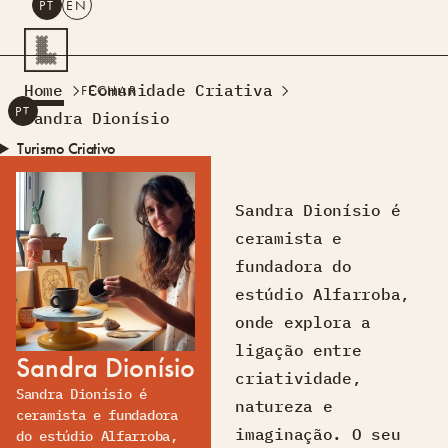
PT
EN
PESQUISAR
Home
Comunidade Criativa
FECHAR
PT
EN
Sandra Dionísio
Turismo Criativo
Rede de Oficinas
Design Lab
Sandra Dionísio é
Formação
ceramista e
Residências Criativas
fundadora do
Projetos
A Acontecer
Montra
estúdio Alfarroba,
Sobre Nós
onde explora a
Contactos
ligação entre
Sandra Dionísio
criatividade,
Sandra Dionísio é
natureza e
ceramista e fundadora
imaginação. O seu
do estúdio Alfarroba,