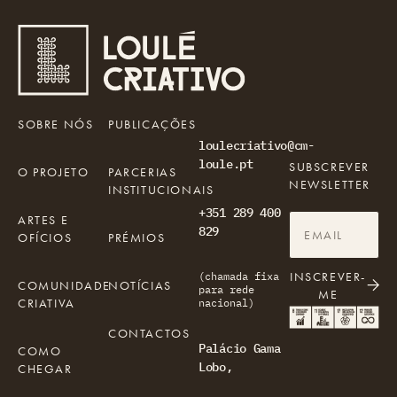
SOBRE NÓS
PUBLICAÇÕES
loulecriativo@cm-
loule.pt
SUBSCREVER
O PROJETO
PARCERIAS
NEWSLETTER
INSTITUCIONAIS
+351 289 400
ARTES E
829
OFÍCIOS
PRÉMIOS
INSCREVER-
(chamada fixa
COMUNIDADE
NOTÍCIAS
para rede
ME
CRIATIVA
nacional)
CONTACTOS
Palácio Gama
COMO
Lobo,
CHEGAR