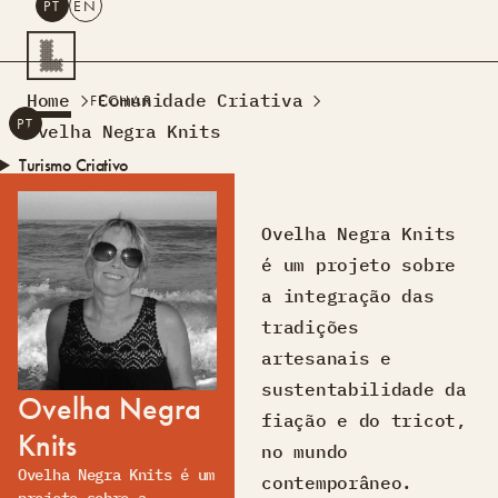
PT
EN
PESQUISAR
Home
Comunidade Criativa
FECHAR
PT
EN
Ovelha Negra Knits
Turismo Criativo
Rede de Oficinas
Design Lab
Ovelha Negra Knits
Formação
é um projeto sobre
Residências Criativas
a integração das
Projetos
A Acontecer
Montra
tradições
Sobre Nós
artesanais e
Contactos
sustentabilidade da
Ovelha Negra
fiação e do tricot,
Knits
no mundo
Ovelha Negra Knits é um
contemporâneo.