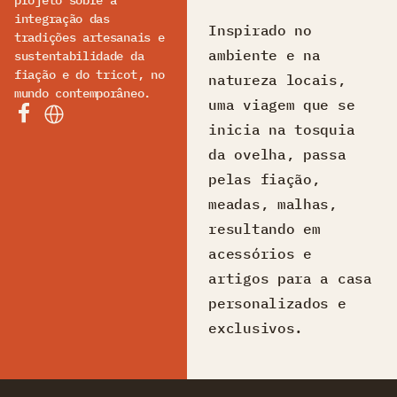
projeto sobre a
integração das
Inspirado no
tradições artesanais e
ambiente e na
sustentabilidade da
fiação e do tricot, no
natureza locais,
mundo contemporâneo.
uma viagem que se
inicia na tosquia
da ovelha, passa
pelas fiação,
meadas, malhas,
resultando em
acessórios e
artigos para a casa
personalizados e
exclusivos.