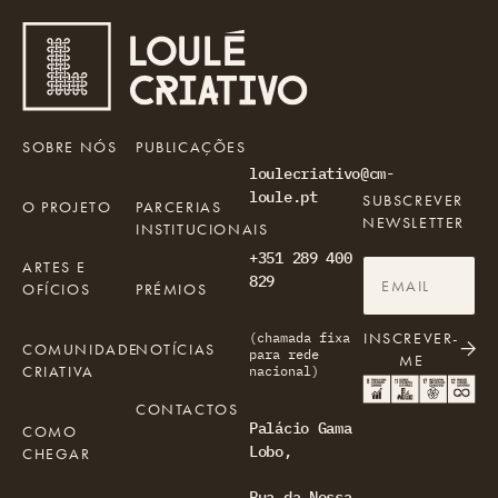
SOBRE NÓS
PUBLICAÇÕES
loulecriativo@cm-
loule.pt
SUBSCREVER
O PROJETO
PARCERIAS
NEWSLETTER
INSTITUCIONAIS
+351 289 400
ARTES E
829
OFÍCIOS
PRÉMIOS
INSCREVER-
(chamada fixa
COMUNIDADE
NOTÍCIAS
para rede
ME
CRIATIVA
nacional)
CONTACTOS
Palácio Gama
COMO
Lobo,
CHEGAR
Rua da Nossa