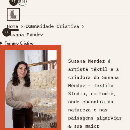
PT
EN
PESQUISAR
Home
Comunidade Criativa
FECHAR
PT
EN
Susana Mendez
Turismo Criativo
Rede de Oficinas
Design Lab
Susana Mendez é
Formação
artista têxtil e a
Residências Criativas
criadora do Susana
Projetos
A Acontecer
Montra
Méndez – Textile
Sobre Nós
Studio, em Loulé,
Contactos
onde encontra na
natureza e nas
paisagens algarvias
a sua maior