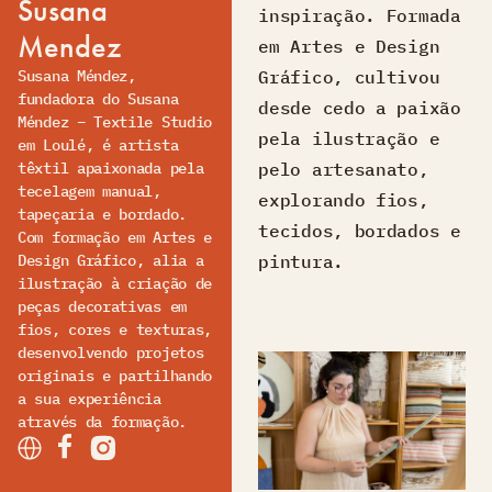
Susana
inspiração. Formada
Mendez
em Artes e Design
Susana Méndez,
Gráfico, cultivou
fundadora do Susana
desde cedo a paixão
Méndez – Textile Studio
pela ilustração e
em Loulé, é artista
têxtil apaixonada pela
pelo artesanato,
tecelagem manual,
explorando fios,
tapeçaria e bordado.
tecidos, bordados e
Com formação em Artes e
Design Gráfico, alia a
pintura.
ilustração à criação de
peças decorativas em
fios, cores e texturas,
desenvolvendo projetos
originais e partilhando
a sua experiência
através da formação.