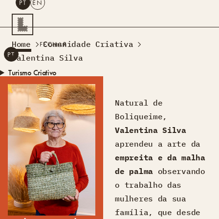
PT
EN
PESQUISAR
Home
Comunidade Criativa
FECHAR
PT
EN
Valentina Silva
Turismo Criativo
Rede de Oficinas
Design Lab
Natural de
Formação
Boliqueime,
Residências Criativas
Valentina Silva
Projetos
A Acontecer
Montra
aprendeu a arte da
Sobre Nós
empreita e da malha
Contactos
de palma
observando
o trabalho das
mulheres da sua
família, que desde