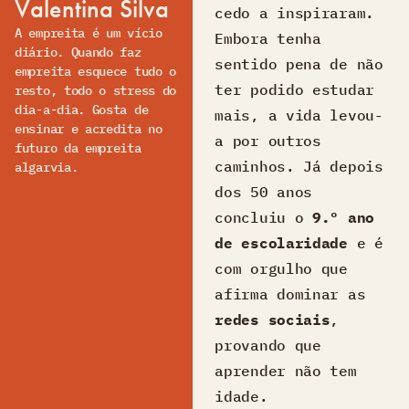
Valentina Silva
cedo a inspiraram.
A empreita é um vício
Embora tenha
diário. Quando faz
sentido pena de não
empreita esquece tudo o
ter podido estudar
resto, todo o stress do
dia-a-dia. Gosta de
mais, a vida levou-
ensinar e acredita no
a por outros
futuro da empreita
caminhos. Já depois
algarvia.
dos 50 anos
concluiu o
9.º ano
de escolaridade
e é
com orgulho que
afirma dominar as
redes sociais
,
provando que
aprender não tem
idade.