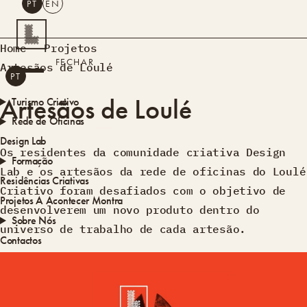
PT
EN
PESQUISAR
Home
Projetos
FECHAR
Artesãos de Loulé
PT
EN
Artesãos de Loulé
Turismo Criativo
Rede de Oficinas
Design Lab
Os residentes da comunidade criativa Design
Formação
Lab e os artesãos da rede de oficinas do Loulé
Residências Criativas
Criativo foram desafiados com o objetivo de
Projetos
A Acontecer
Montra
desenvolverem um novo produto dentro do
Sobre Nós
universo de trabalho de cada artesão.
Contactos