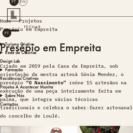
PT
EN
PESQUISAR
Home
Projetos
FECHAR
Presépio em Empreita
PT
EN
Presépio em Empreita
Turismo Criativo
Rede de Oficinas
Design Lab
Criado em 2019 pela Casa da Empreita, sob
Formação
orientação da mestra artesã Sónia Mendez, o
Residências Criativas
presépio
“O Nascimento”
reúne 15 artesãos na
Projetos
A Acontecer
Montra
execução de uma peça inteiramente feita em
Sobre Nós
palma, que integra várias técnicas
Contactos
tradicionais e celebra o saber-fazer artesanal
do concelho de Loulé.