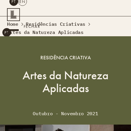
PT
EN
PESQUISAR
Home
Residências Criativas
FECHAR
Artes da Natureza Aplicadas
PT
EN
Turismo Criativo
Rede de Oficinas
RESIDÊNCIA CRIATIVA
Design Lab
Formação
Artes da Natureza
Residências Criativas
Aplicadas
Projetos
A Acontecer
Montra
Sobre Nós
Contactos
Outubro - Novembro 2021