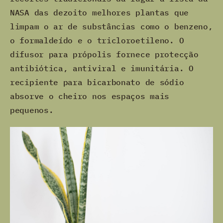
NASA das dezoito melhores plantas que
limpam o ar de substâncias como o benzeno,
o formaldeído e o tricloroetileno. O
difusor para própolis fornece protecção
antibiótica, antiviral e imunitária. O
recipiente para bicarbonato de sódio
absorve o cheiro nos espaços mais
pequenos.