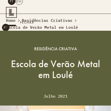
PT
EN
PESQUISAR
Home
Residências Criativas
FECHAR
Escola de Verão Metal em Loulé
PT
EN
Turismo Criativo
Rede de Oficinas
RESIDÊNCIA CRIATIVA
Design Lab
Formação
Escola de Verão Metal
Residências Criativas
em Loulé
Projetos
A Acontecer
Montra
Sobre Nós
Contactos
Julho 2021