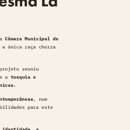
Mesma Lã
da
Câmara Municipal de
a única raça churra
projeto reuniu
de a
tosquia e
nicas
.
ntemporâneas
, num
bilidades para este
 identidade, a