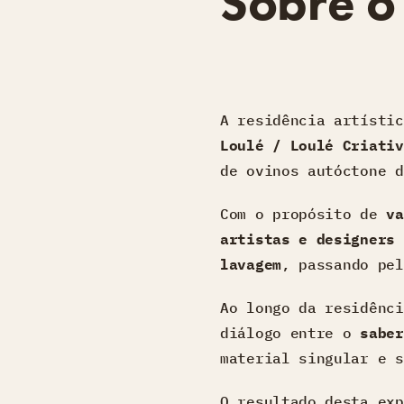
Sobre o
A residência artísti
Loulé / Loulé Criativ
de ovinos autóctone d
Com o propósito de
va
artistas e designers
lavagem
, passando pe
Ao longo da residênc
diálogo entre o
saber
material singular e s
O resultado desta ex