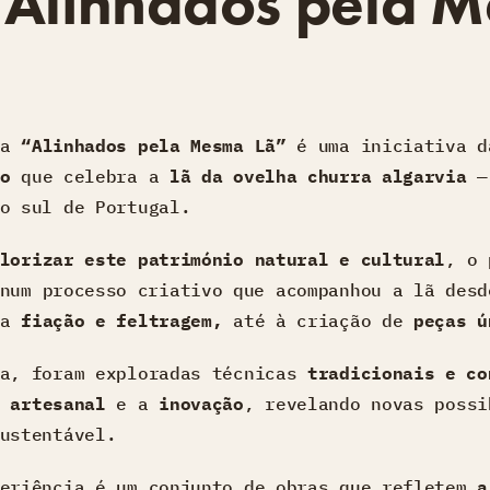
 Alinhados pela 
ca
“Alinhados pela Mesma Lã”
é uma iniciativa 
o
que celebra a
lã da ovelha churra algarvia
— 
o sul de Portugal.
lorizar este património natural e cultural
, o 
num processo criativo que acompanhou a lã des
la
fiação e feltragem,
até à criação de
peças ú
ia, foram exploradas técnicas
tradicionais e co
 artesanal
e a
inovação
, revelando novas possi
ustentável.
periência é um conjunto de obras que refletem
a