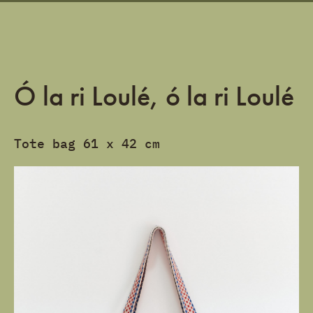
Ó la ri Loulé, ó la ri Loulé
Tote bag 61 x 42 cm