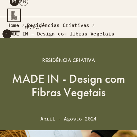
PT
EN
PESQUISAR
Home
Residências Criativas
FECHAR
MADE IN – Design com fibras Vegetais
PT
EN
Turismo Criativo
Rede de Oficinas
RESIDÊNCIA CRIATIVA
Design Lab
Formação
MADE IN - Design com
Residências Criativas
Fibras Vegetais
Projetos
A Acontecer
Montra
Sobre Nós
Contactos
Abril - Agosto 2024