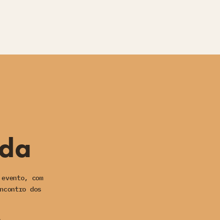
ida
 evento, com
ncontro dos