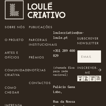
SOBRE NÓS
PUBLICAÇÕES
loulecriativo@cm-
loule.pt
SUBSCREVER
O PROJETO
PARCERIAS
NEWSLETTER
INSTITUCIONAIS
+351 289 400
ARTES E
829
OFÍCIOS
PRÉMIOS
INSCREVER-
(chamada fixa
COMUNIDADE
NOTÍCIAS
para rede
ME
CRIATIVA
nacional)
CONTACTOS
Palácio Gama
COMO
Lobo,
CHEGAR
Rua da Nossa
IMPRENSA