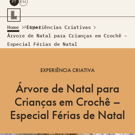
PT
EN
PESQUISAR
Home
Experiências Criativas
FECHAR
PT
EN
Árvore de Natal para Crianças em Crochê –
Especial Férias de Natal
Turismo Criativo
Rede de Oficinas
Design Lab
EXPERIÊNCIA CRIATIVA
Formação
Residências Criativas
Árvore de Natal para
Projetos
A Acontecer
Montra
Sobre Nós
Crianças em Crochê –
Contactos
Especial Férias de Natal