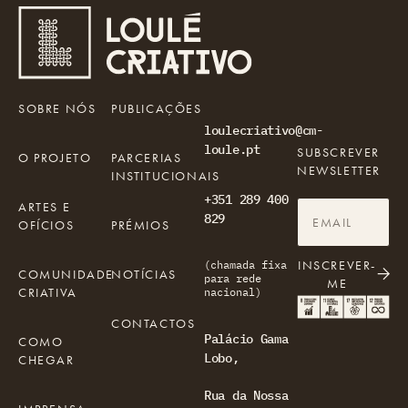
SOBRE NÓS
PUBLICAÇÕES
loulecriativo@cm-
loule.pt
SUBSCREVER
O PROJETO
PARCERIAS
NEWSLETTER
INSTITUCIONAIS
+351 289 400
ARTES E
829
OFÍCIOS
PRÉMIOS
INSCREVER-
(chamada fixa
COMUNIDADE
NOTÍCIAS
para rede
ME
CRIATIVA
nacional)
CONTACTOS
Palácio Gama
COMO
Lobo,
CHEGAR
Rua da Nossa