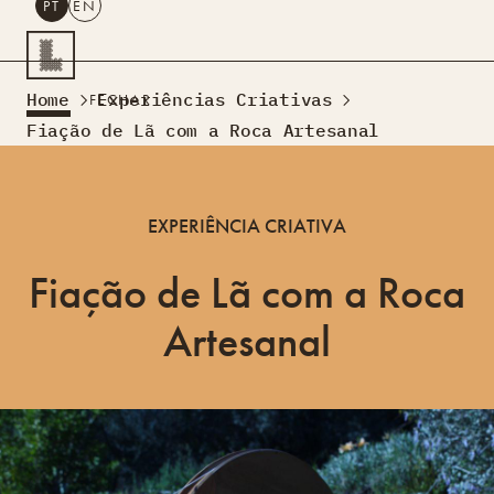
PT
EN
PESQUISAR
Home
Experiências Criativas
FECHAR
PT
EN
Fiação de Lã com a Roca Artesanal
Turismo Criativo
Rede de Oficinas
EXPERIÊNCIA CRIATIVA
Design Lab
Formação
Fiação de Lã com a Roca
Residências Criativas
Projetos
A Acontecer
Montra
Artesanal
Sobre Nós
Contactos