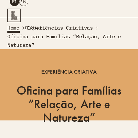
PT
EN
PESQUISAR
Home
Experiências Criativas
FECHAR
PT
EN
Oficina para Famílias “Relação, Arte e
Natureza”
Turismo Criativo
Rede de Oficinas
Design Lab
EXPERIÊNCIA CRIATIVA
Formação
Residências Criativas
Oficina para Famílias
Projetos
A Acontecer
Montra
Sobre Nós
“Relação, Arte e
Contactos
Natureza”