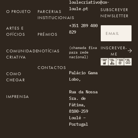
loulecriativo@cm-
loule.pt
SUBSCREVER
O PROJETO
PARCERIAS
NEWSLETTER
INSTITUCIONAIS
+351 289 400
ARTES E
829
OFÍCIOS
PRÉMIOS
INSCREVER-
(chamada fixa
COMUNIDADE
NOTÍCIAS
para rede
ME
CRIATIVA
nacional)
CONTACTOS
Palácio Gama
COMO
Lobo,
CHEGAR
Rua da Nossa
IMPRENSA
Sra. de
Fátima,
8100-259
Loulé –
Portugal