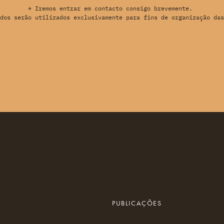
* Iremos entrar em contacto consigo brevemente.
dos serão utilizados exclusivamente para fins de organização das
PUBLICAÇÕES