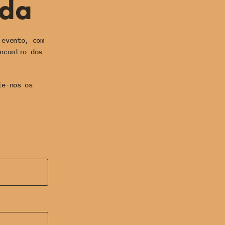
ida
 evento, com
ncontro dos
ie-nos os