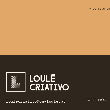
* Os seus da
SOBRE NÓS
loulecriativo@cm-loule.pt