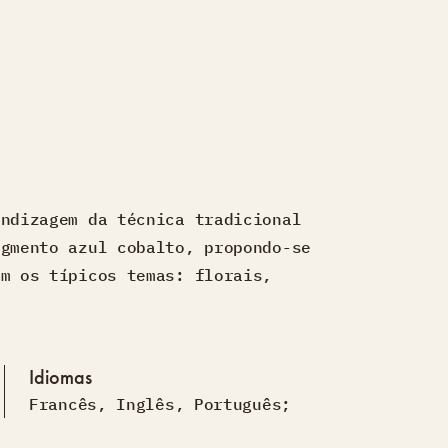
endizagem da técnica tradicional
igmento azul cobalto, propondo-se
om os típicos temas: florais,
Idiomas
Francês
,
Inglês
,
Português;