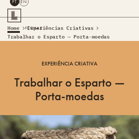
PT
EN
PESQUISAR
Home
Experiências Criativas
FECHAR
PT
EN
Trabalhar o Esparto — Porta-moedas
Turismo Criativo
Rede de Oficinas
EXPERIÊNCIA CRIATIVA
Design Lab
Formação
Trabalhar o Esparto —
Residências Criativas
Projetos
A Acontecer
Montra
Porta-moedas
Sobre Nós
Contactos