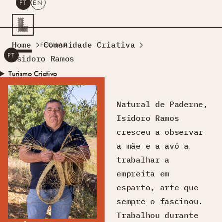
PT
EN
PESQUISAR
Home
Comunidade Criativa
FECHAR
PT
EN
Isidoro Ramos
Turismo Criativo
Rede de Oficinas
Design Lab
Natural de Paderne,
Formação
Isidoro Ramos
Residências Criativas
cresceu a observar
Projetos
A Acontecer
Montra
a mãe e a avó a
Sobre Nós
trabalhar a
Contactos
empreita em
esparto, arte que
sempre o fascinou.
Trabalhou durante