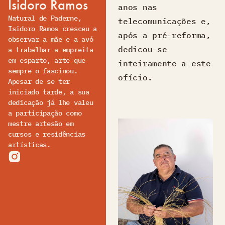
Isidoro Ramos
anos nas
Natural de Paderne,
telecomunicações e,
Isidoro Ramos cresceu a
após a pré-reforma,
observar a mãe e a avó
dedicou-se
a trabalhar a empreita
em esparto, arte que
inteiramente a este
sempre o fascinou.
ofício.
Apesar de se ter
iniciado tarde, a sua
dedicação já lhe valeu
a participação como
mestre artesão em
cursos e residências
artísticas.