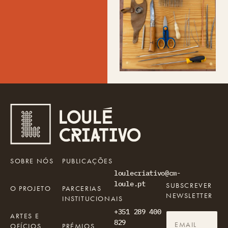
SOBRE NÓS
PUBLICAÇÕES
loulecriativo@cm-
loule.pt
SUBSCREVER
O PROJETO
PARCERIAS
NEWSLETTER
INSTITUCIONAIS
+351 289 400
ARTES E
829
OFÍCIOS
PRÉMIOS