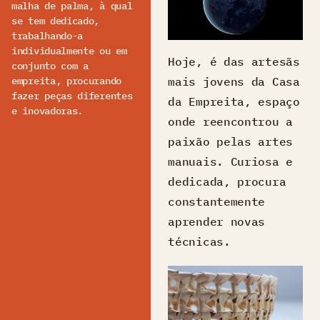
malha de palma, à qual
se tem dedicado,
trabalhando-a
individualmente ou em
Hoje, é das artesãs
conjunto com a
empreita, procurando
mais jovens da Casa
fazer peças diferentes
da Empreita, espaço
e inovadoras.
onde reencontrou a
paixão pelas artes
manuais. Curiosa e
dedicada, procura
constantemente
aprender novas
técnicas.