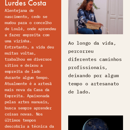
Lurdes Costa
Alentejana de
nascimento, cedo se
mudou para o concelho
de Loulé, onde aprendeu
a fazer empreita com
uma vizinha.
Ao longo da vida,
Entretanto, a vida deu
percorreu
muitas voltas,
diferentes caminhos
trabalhou em diversos
sítios e deixou a
profissionais,
empreita de lado
deixando por algum
durante algum tempo.
tempo o artesanato
Atualmente é a artesã
mais nova da Casa da
de lado.
Empreita. Apaixonada
pelas artes manuais,
busca sempre aprender
coisas novas. Nos
últimos tempos
descobriu a técnica da