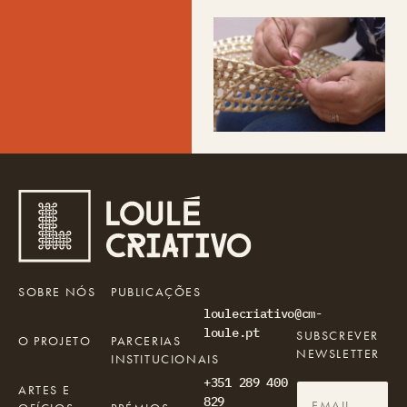
SOBRE NÓS
PUBLICAÇÕES
loulecriativo@cm-
loule.pt
SUBSCREVER
O PROJETO
PARCERIAS
NEWSLETTER
INSTITUCIONAIS
+351 289 400
ARTES E
829