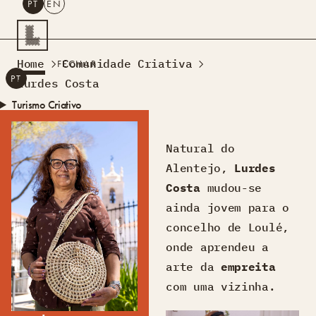
PT
EN
PESQUISAR
Home
Comunidade Criativa
FECHAR
PT
EN
Lurdes Costa
Turismo Criativo
Rede de Oficinas
Design Lab
Natural do
Formação
Alentejo,
Lurdes
Residências Criativas
Costa
mudou-se
Projetos
A Acontecer
Montra
ainda jovem para o
Sobre Nós
concelho de Loulé,
Contactos
onde aprendeu a
arte da
empreita
com uma vizinha.