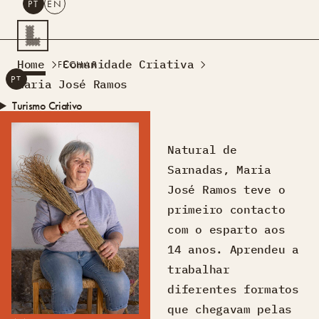
PT
EN
PESQUISAR
Home
Comunidade Criativa
FECHAR
PT
EN
Maria José Ramos
Turismo Criativo
Rede de Oficinas
Design Lab
Natural de
Formação
Sarnadas, Maria
Residências Criativas
José Ramos teve o
Projetos
A Acontecer
Montra
primeiro contacto
Sobre Nós
com o esparto aos
Contactos
14 anos. Aprendeu a
trabalhar
diferentes formatos
que chegavam pelas