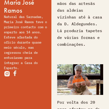
Maria José
mãos das artesãs
Ramos
das aldeias
Natural das Sarnadas,
vizinhas até à casa
Maria José Ramos teve o
da D. Aldegundes.
primeiro contacto com o
Lá produzia tapetes
esparto aos 14 anos.
Esteve afastada do
de várias formas e
ofício durante quase
combinações.
meio século, mas
regressou cheia de
entusiasmo para
integrar a Casa do
Esparto.
Por volta dos 20
anos afastou-se do