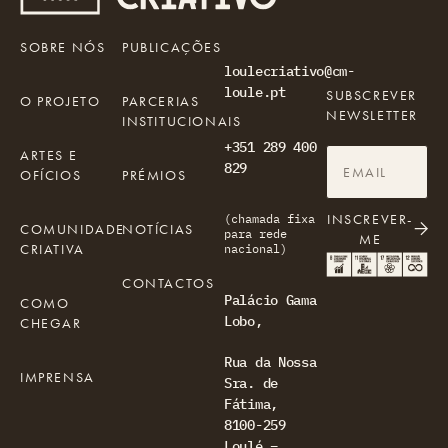
SOBRE NÓS
PUBLICAÇÕES
loulecriativo@cm-
loule.pt
SUBSCREVER
O PROJETO
PARCERIAS
NEWSLETTER
INSTITUCIONAIS
+351 289 400
ARTES E
829
OFÍCIOS
PRÉMIOS
INSCREVER-
(chamada fixa
COMUNIDADE
NOTÍCIAS
para rede
ME
CRIATIVA
nacional)
CONTACTOS
Palácio Gama
COMO
Lobo,
CHEGAR
Rua da Nossa
IMPRENSA
Sra. de
Fátima,
8100-259
Loulé –