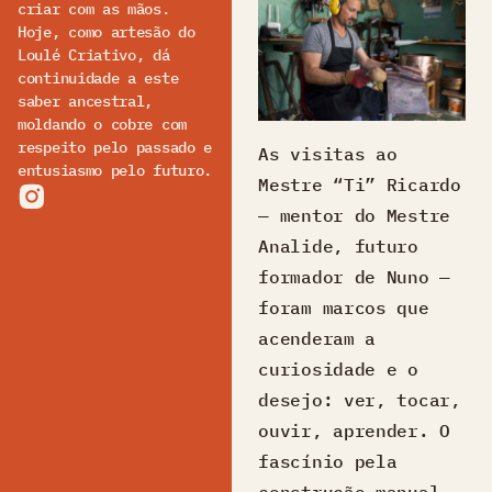
criar com as mãos.
Hoje, como artesão do
Loulé Criativo, dá
continuidade a este
saber ancestral,
moldando o cobre com
respeito pelo passado e
As visitas ao
entusiasmo pelo futuro.
Mestre “Ti” Ricardo
— mentor do Mestre
Analide, futuro
formador de Nuno —
foram marcos que
acenderam a
curiosidade e o
desejo: ver, tocar,
ouvir, aprender. O
fascínio pela
construção manual