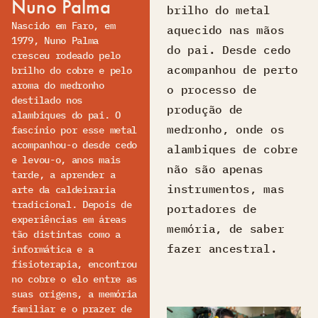
Nuno Palma
brilho do metal
Nascido em Faro, em
aquecido nas mãos
1979, Nuno Palma
do pai. Desde cedo
cresceu rodeado pelo
acompanhou de perto
brilho do cobre e pelo
aroma do medronho
o processo de
destilado nos
produção de
alambiques do pai. O
medronho, onde os
fascínio por esse metal
acompanhou-o desde cedo
alambiques de cobre
e levou-o, anos mais
não são apenas
tarde, a aprender a
instrumentos, mas
arte da caldeiraria
tradicional. Depois de
portadores de
experiências em áreas
memória, de saber
tão distintas como a
fazer ancestral.
informática e a
fisioterapia, encontrou
no cobre o elo entre as
suas origens, a memória
familiar e o prazer de