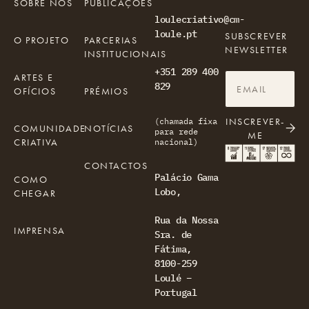
SOBRE NÓS
PUBLICAÇÕES
loulecriativo@cm-
loule.pt
SUBSCREVER
O PROJETO
PARCERIAS
NEWSLETTER
INSTITUCIONAIS
+351 289 400
ARTES E
829
OFÍCIOS
PRÉMIOS
INSCREVER-
(chamada fixa
COMUNIDADE
NOTÍCIAS
para rede
ME
CRIATIVA
nacional)
CONTACTOS
Palácio Gama
COMO
Lobo,
CHEGAR
Rua da Nossa
IMPRENSA
Sra. de
Fátima,
8100-259
Loulé –
Portugal