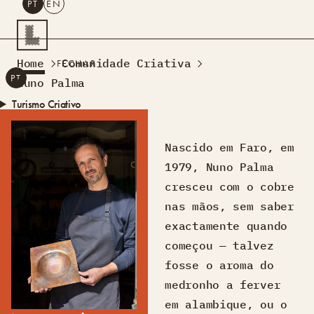
PT
EN
PESQUISAR
Home
Comunidade Criativa
FECHAR
PT
EN
Nuno Palma
Turismo Criativo
Rede de Oficinas
Design Lab
Nascido em Faro, em
Formação
1979, Nuno Palma
Residências Criativas
cresceu com o cobre
Projetos
A Acontecer
Montra
nas mãos, sem saber
Sobre Nós
exactamente quando
Contactos
começou — talvez
fosse o aroma do
medronho a ferver
em alambique, ou o