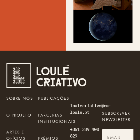
SOBRE NÓS
PUBLICAÇÕES
loulecriativo@cm-
loule.pt
SUBSCREVER
O PROJETO
PARCERIAS
NEWSLETTER
INSTITUCIONAIS
+351 289 400
ARTES E
829
OFÍCIOS
PRÉMIOS