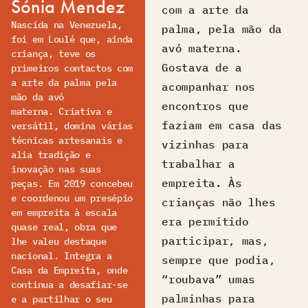
Sónia Mendez
com a arte da
Nascida na Venezuela,
palma, pela mão da
foi em Loulé que, ainda
avó materna.
criança, teve os
Gostava de a
primeiros contactos com
a arte da palma pela
acompanhar nos
mão da avó
encontros que
materna. Criativa e
faziam em casa das
versátil, domina várias
técnicas artesanais e
vizinhas para
alia tradição e
trabalhar a
inovação nas suas
empreita. Às
peças. Em 2019 concebeu
e coordenou um presépio
crianças não lhes
em empreita à escala
era permitido
quase real, obra que
participar, mas,
lhe valeu destaque
nacional. Integra a
sempre que podia,
Casa da Empreita, onde
“roubava” umas
continua a desafiar-se
palminhas para
e a partilhar o seu