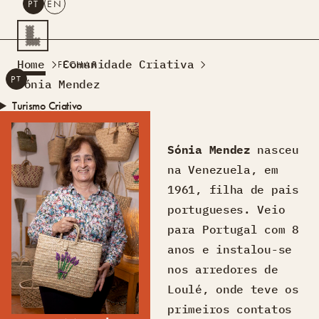
PT
EN
PESQUISAR
Home
Comunidade Criativa
FECHAR
PT
EN
Sónia Mendez
Turismo Criativo
Rede de Oficinas
Design Lab
Sónia Mendez
nasceu
Formação
na Venezuela, em
Residências Criativas
1961, filha de pais
Projetos
A Acontecer
Montra
portugueses. Veio
Sobre Nós
para Portugal com 8
Contactos
anos e instalou-se
nos arredores de
Loulé, onde teve os
primeiros contatos