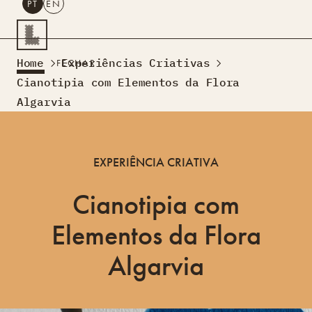
PT
EN
PESQUISAR
Home
Experiências Criativas
FECHAR
PT
EN
Cianotipia com Elementos da Flora
Algarvia
Turismo Criativo
Rede de Oficinas
Design Lab
EXPERIÊNCIA CRIATIVA
Formação
Residências Criativas
Cianotipia com
Projetos
A Acontecer
Montra
Sobre Nós
Elementos da Flora
Contactos
Algarvia