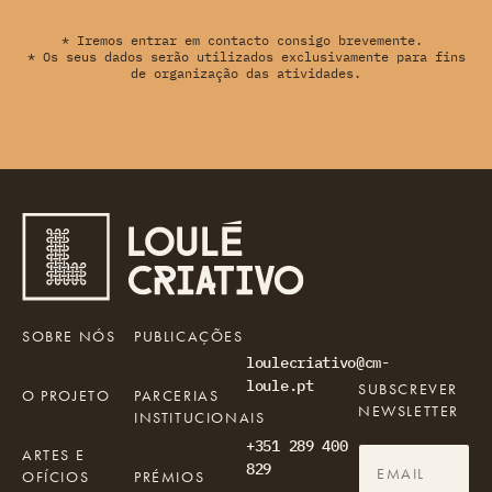
* Iremos entrar em contacto consigo brevemente.
* Os seus dados serão utilizados exclusivamente para fins
de organização das atividades.
SOBRE NÓS
PUBLICAÇÕES
loulecriativo@cm-
loule.pt
SUBSCREVER
O PROJETO
PARCERIAS
NEWSLETTER
INSTITUCIONAIS
+351 289 400
ARTES E
829
OFÍCIOS
PRÉMIOS