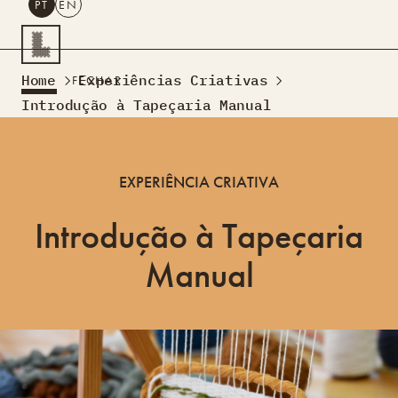
PT
EN
PESQUISAR
Home
Experiências Criativas
FECHAR
PT
EN
Introdução à Tapeçaria Manual
Turismo Criativo
Rede de Oficinas
EXPERIÊNCIA CRIATIVA
Design Lab
Formação
Introdução à Tapeçaria
Residências Criativas
Projetos
A Acontecer
Montra
Manual
Sobre Nós
Contactos