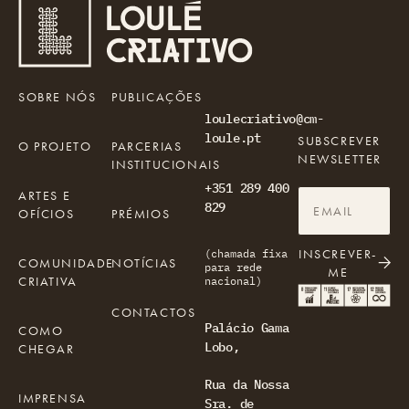
SOBRE NÓS
PUBLICAÇÕES
loulecriativo@cm-
loule.pt
SUBSCREVER
O PROJETO
PARCERIAS
NEWSLETTER
INSTITUCIONAIS
+351 289 400
ARTES E
829
OFÍCIOS
PRÉMIOS
INSCREVER-
(chamada fixa
COMUNIDADE
NOTÍCIAS
para rede
ME
CRIATIVA
nacional)
CONTACTOS
Palácio Gama
COMO
Lobo,
CHEGAR
Rua da Nossa
IMPRENSA
Sra. de