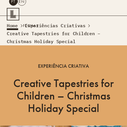
PT
EN
PESQUISAR
Home
Experiências Criativas
FECHAR
PT
EN
Creative Tapestries for Children –
Christmas Holiday Special
Turismo Criativo
Rede de Oficinas
Design Lab
EXPERIÊNCIA CRIATIVA
Formação
Residências Criativas
Creative Tapestries for
Projetos
A Acontecer
Montra
Sobre Nós
Children – Christmas
Contactos
Holiday Special