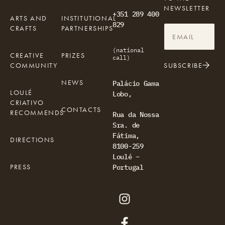
NEWSLETTER
+351 289 400
ARTS AND
INSTITUTIONAL
829
CRAFTS
PARTNERSHIPS
(national
CREATIVE
PRIZES
call)
COMMUNITY
SUBSCRIBE
NEWS
Palácio Gama
LOULÉ
Lobo,
CRIATIVO
CONTACTS
RECOMMENDS
Rua da Nossa
Sra. de
Fátima,
DIRECTIONS
8100-259
Loulé –
PRESS
Portugal