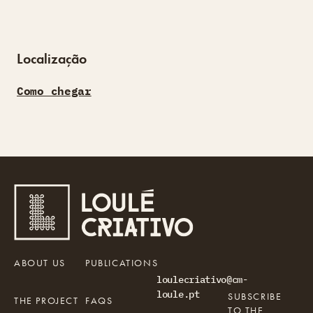
Localização
Como chegar
ABOUT US
PUBLICATIONS
loulecriativo@cm-
loule.pt
SUBSCRIBE
THE PROJECT
FAQS
TO THE