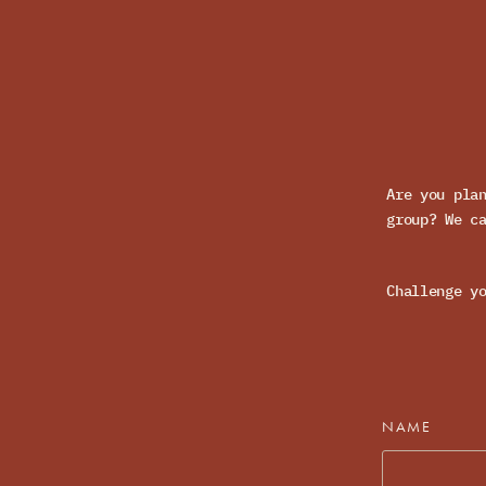
Are you pla
group? We c
Challenge y
NAME